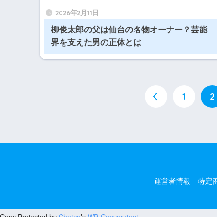
2026年2月11日
柳俊太郎の父は仙台の名物オーナー？芸能
界を支えた男の正体とは
1
2
運営者情報
特定
Copy Protected by
Chetan
's
WP-Copyprotect
.