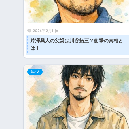
2026年2月11日
芹澤興人の父親は川谷拓三？衝撃の真相と
は！
有名人