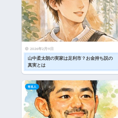
2026年2月11日
山中柔太朗の実家は足利市？お金持ち説の
真実とは
有名人