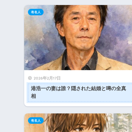
有名人
2026年2月17日
港浩一の妻は誰？隠された結婚と噂の全真
相
有名人