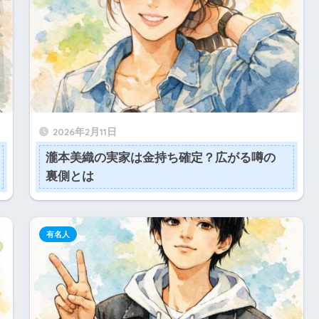
2026年2月11日
瀧本美織の実家は金持ち確定？広がる噂の
裏側とは
有名人