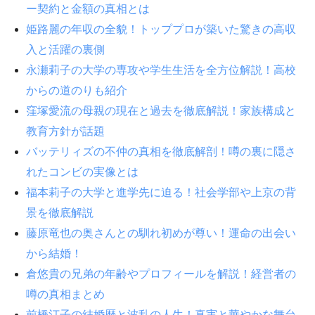
ー契約と金額の真相とは
姫路麗の年収の全貌！トッププロが築いた驚きの高収
入と活躍の裏側
永瀬莉子の大学の専攻や学生生活を全方位解説！高校
からの道のりも紹介
窪塚愛流の母親の現在と過去を徹底解説！家族構成と
教育方針が話題
バッテリィズの不仲の真相を徹底解剖！噂の裏に隠さ
れたコンビの実像とは
福本莉子の大学と進学先に迫る！社会学部や上京の背
景を徹底解説
藤原竜也の奥さんとの馴れ初めが尊い！運命の出会い
から結婚！
倉悠貴の兄弟の年齢やプロフィールを解説！経営者の
噂の真相まとめ
前橋汀子の結婚歴と波乱の人生！真実と華やかな舞台