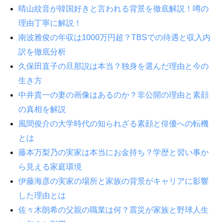
晴山紋音が韓国好きと言われる背景を徹底解説！噂の
理由丁寧に解説！
南波雅俊の年収は1000万円超？TBSでの待遇と収入内
訳を徹底分析
久保田直子の旦那説は本当？独身を選んだ理由と今の
生き方
中井貴一の妻の画像はあるのか？非公開の理由と素顔
の真相を解説
風間俊介の大学時代の知られざる素顔と俳優への転機
とは
藤本万梨乃の実家は本当にお金持ち？学歴と習い事か
ら見える家庭環境
伊藤海彦の実家の場所と家族の背景がキャリアに影響
した理由とは
佐々木朗希の父親の職業は何？震災が家族と野球人生