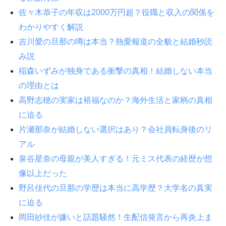
佐々木恭子の年収は2000万円超？役職と収入の関係を
わかりやすく解説
吉川愛の旦那の噂は本当？熱愛報道の全貌と結婚秒読
み説
稲森いずみが独身である衝撃の真相！結婚しない本当
の理由とは
高野志穂の実家は裕福なのか？海外生活と家柄の真相
に迫る
片瀬那奈が結婚しない選択はあり？会社員転身後のリ
アル
泉谷星奈の母親が美人すぎる！元ミス代表の経歴が想
像以上だった
野呂佳代の旦那の学歴は本当に高学歴？大学名の真実
に迫る
岡田紗佳が嫌いと話題騒然！生配信発言から再炎上ま