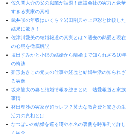
佐久間大介の父の職業が話題！建設会社の実力と豪華
すぎる実家の真相
武井咲の年収はいくら？岩田剛典や上戸彩と比較した
結果に驚き！
佐津川愛美の結婚報道の真実とは？過去の熱愛と現在
の心境を徹底解説
塩田すみかと小錦の結婚から離婚まで知られざる10年
の軌跡
雛形あきこの元夫の仕事や経歴と結婚生活の知られざ
る実像
坂東龍太の妻と結婚情報を総まとめ！熱愛報道と家族
事情！
林田理沙の実家が超セレブ？莫大な教育費と驚きの生
活力の真相とは！
なつぽいの結婚を巡る噂や本名の裏側を時系列で詳し
く紹介