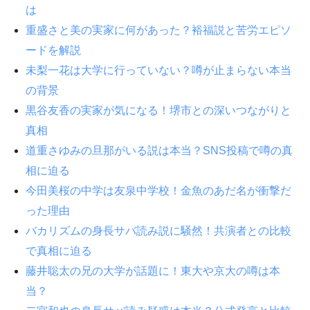
は
重盛さと美の実家に何があった？裕福説と苦労エピソ
ードを解説
未梨一花は大学に行っていない？噂が止まらない本当
の背景
黒谷友香の実家が気になる！堺市との深いつながりと
真相
道重さゆみの旦那がいる説は本当？SNS投稿で噂の真
相に迫る
今田美桜の中学は友泉中学校！金魚のあだ名が衝撃だ
った理由
バカリズムの身長サバ読み説に騒然！共演者との比較
で真相に迫る
藤井聡太の兄の大学が話題に！東大や京大の噂は本
当？