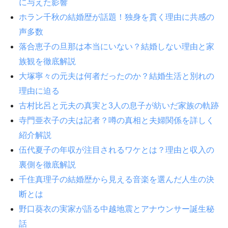
に与えた影響
ホラン千秋の結婚歴が話題！独身を貫く理由に共感の
声多数
落合恵子の旦那は本当にいない？結婚しない理由と家
族観を徹底解説
大塚寧々の元夫は何者だったのか？結婚生活と別れの
理由に迫る
古村比呂と元夫の真実と3人の息子が紡いだ家族の軌跡
寺門亜衣子の夫は記者？噂の真相と夫婦関係を詳しく
紹介解説
伍代夏子の年収が注目されるワケとは？理由と収入の
裏側を徹底解説
千住真理子の結婚歴から見える音楽を選んだ人生の決
断とは
野口葵衣の実家が語る中越地震とアナウンサー誕生秘
話