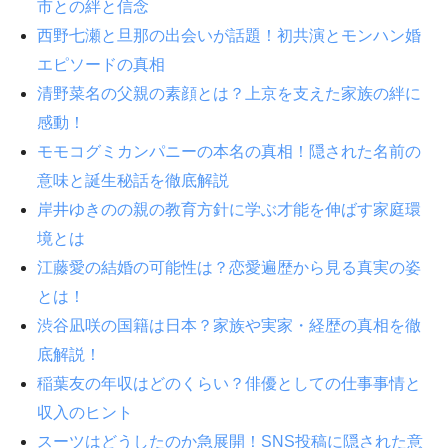
市との絆と信念
西野七瀬と旦那の出会いが話題！初共演とモンハン婚
エピソードの真相
清野菜名の父親の素顔とは？上京を支えた家族の絆に
感動！
モモコグミカンパニーの本名の真相！隠された名前の
意味と誕生秘話を徹底解説
岸井ゆきのの親の教育方針に学ぶ才能を伸ばす家庭環
境とは
江藤愛の結婚の可能性は？恋愛遍歴から見る真実の姿
とは！
渋谷凪咲の国籍は日本？家族や実家・経歴の真相を徹
底解説！
稲葉友の年収はどのくらい？俳優としての仕事事情と
収入のヒント
スーツはどうしたのか急展開！SNS投稿に隠された意