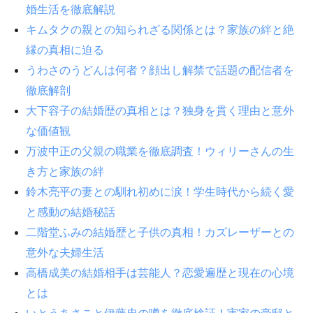
婚生活を徹底解説
キムタクの親との知られざる関係とは？家族の絆と絶
縁の真相に迫る
うわさのうどんは何者？顔出し解禁で話題の配信者を
徹底解剖
大下容子の結婚歴の真相とは？独身を貫く理由と意外
な価値観
万波中正の父親の職業を徹底調査！ウィリーさんの生
き方と家族の絆
鈴木亮平の妻との馴れ初めに涙！学生時代から続く愛
と感動の結婚秘話
二階堂ふみの結婚歴と子供の真相！カズレーザーとの
意外な夫婦生活
高橋成美の結婚相手は芸能人？恋愛遍歴と現在の心境
とは