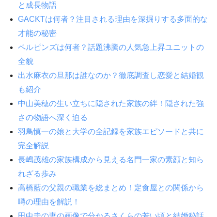
と成長物語
GACKTは何者？注目される理由を深掘りする多面的な
才能の秘密
ペルピンズは何者？話題沸騰の人気急上昇ユニットの
全貌
出水麻衣の旦那は誰なのか？徹底調査し恋愛と結婚観
も紹介
中山美穂の生い立ちに隠された家族の絆！隠された強
さの物語へ深く迫る
羽鳥慎一の娘と大学の全記録を家族エピソードと共に
完全解説
長嶋茂雄の家族構成から見える名門一家の素顔と知ら
れざる歩み
高橋藍の父親の職業を総まとめ！定食屋との関係から
噂の理由を解説！
田中圭の妻の画像で分かるさくらの若い頃と結婚秘話