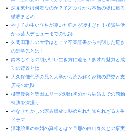
深見東州は何者なのか？多才ぶりから本当の姿に迫る
徹底まとめ
やす子の生い立ちが導いた強さが凄すぎた！極貧生活
から芸人デビューまでの軌跡
久間田琳加の大学はどこ？卒業証書から判明した驚き
の進学先とは！
鈴木もぐらの頭がいい生き方に迫る！多才な魅力と成
功の背景とは
大久保佳代子の兄と大学から読み解く家族の歴史と支
店長の軌跡
柳楽優弥と豊田エリーの馴れ初めから結婚までの感動
軌跡を深掘り
やなせたかしの家族構成に秘められた知られざる人生
ドラマ
深津絵里の結婚の真相とは？旦那の白山春久との事実