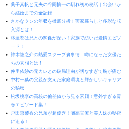
桑子真帆と元夫の谷岡慎一の馴れ初め秘話｜出会いか
ら結婚までの全記録
さかなクンの年収を徹底分析！実家暮らしと多彩な収
入源とは！
林遣都は兄との関係が深い！家族で紡いだ愛情エピソ
ード！
神木隆之介の熱愛スクープ裏事情！噂になった女優た
ちの真相とは！
仲里依紗の元カレとの破局理由が切なすぎて胸が痛む
中村一葉の父親が支えた家庭環境と輝かしいキャリア
の秘密
松坂桃李の高校の偏差値から見る素顔！意外すぎる青
春エピソード集！
戸田恵梨香の兄弟が超優秀！灘高官僚と美人妹の秘密
に迫る！