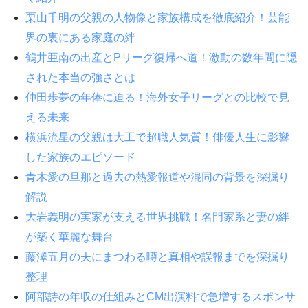
栗山千明の父親の人物像と家族構成を徹底紹介！芸能
界の裏にある家庭の絆
鶴井亜南の出産とPリーグ復帰へ道！激動の数年間に隠
された本当の強さとは
仲田歩夢の年俸に迫る！海外女子リーグとの比較で見
える未来
横浜流星の父親は大工で超職人気質！俳優人生に影響
した家族のエピソード
青木愛の旦那と過去の熱愛報道や混同の背景を深掘り
解説
大岩義明の実家が支える世界挑戦！名門家系と妻の絆
が築く華麗な舞台
藤澤五月の夫にまつわる噂と真相や誤報までを深掘り
整理
阿部詩の年収の仕組みとCM出演料で急増するスポンサ