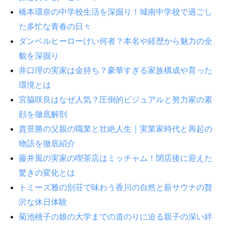
橋本環奈の中学校生活を深掘り！城南中学校で過ごし
た多忙な青春の日々
ダンベルヒーローけい何者？本名や経歴から魅力の全
貌を深掘り
井口理の実家は金持ち？豪華すぎる家族構成や育った
環境とは
宮脇咲良はなぜ人気？圧倒的ビジュアルと努力家の素
顔を徹底解剖
貴景勝の父親の職業と壮絶人生｜実業家時代と再起の
物語を徹底紹介
藤井風の実家の喫茶店はミッチャム！閉店後に迎えた
驚きの変化とは
トミーズ雅の別荘で味わう香川の自然と薪サウナの贅
沢な休日体験
菊池桃子の娘の大学までの道のりに迫る親子の深い絆