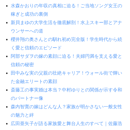
水森かおりの年収の真相に迫る！ご当地ソング女王の
稼ぎと成功の裏側
新貝まゆの大学生活を徹底解剖！水上スキー部とアナ
ウンサーへの道
櫻井翔の奥さんとの馴れ初め完全版！学生時代から続
く愛と信頼のエピソード
阿部サダヲの嫁の素顔に迫る！夫婦円満を支える愛と
信頼の秘密
田中みな実の父親の壮絶キャリア！ウォール街で輝い
た金融エリートの素顔
斎藤工の事実婚は本当？中村ゆりとの関係が示す令和
のパートナー像
森内智寛の嫁はどんな人？家族が明かさない一般女性
の魅力と絆
広田亜矢子が語る家族愛と舞台人生のすべて｜佐藤浩