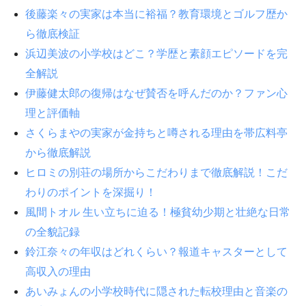
後藤楽々の実家は本当に裕福？教育環境とゴルフ歴か
ら徹底検証
浜辺美波の小学校はどこ？学歴と素顔エピソードを完
全解説
伊藤健太郎の復帰はなぜ賛否を呼んだのか？ファン心
理と評価軸
さくらまやの実家が金持ちと噂される理由を帯広料亭
から徹底解説
ヒロミの別荘の場所からこだわりまで徹底解説！こだ
わりのポイントを深掘り！
風間トオル 生い立ちに迫る！極貧幼少期と壮絶な日常
の全貌記録
鈴江奈々の年収はどれくらい？報道キャスターとして
高収入の理由
あいみょんの小学校時代に隠された転校理由と音楽の