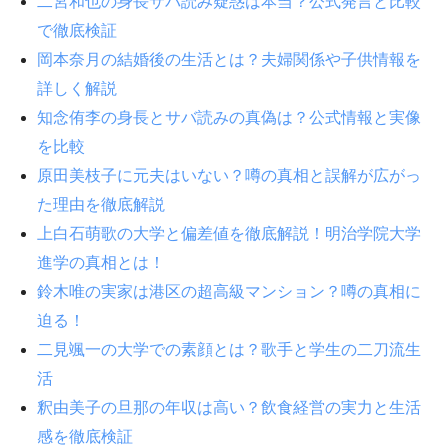
二宮和也の身長サバ読み疑惑は本当？公式発言と比較
で徹底検証
岡本奈月の結婚後の生活とは？夫婦関係や子供情報を
詳しく解説
知念侑李の身長とサバ読みの真偽は？公式情報と実像
を比較
原田美枝子に元夫はいない？噂の真相と誤解が広がっ
た理由を徹底解説
上白石萌歌の大学と偏差値を徹底解説！明治学院大学
進学の真相とは！
鈴木唯の実家は港区の超高級マンション？噂の真相に
迫る！
二見颯一の大学での素顔とは？歌手と学生の二刀流生
活
釈由美子の旦那の年収は高い？飲食経営の実力と生活
感を徹底検証