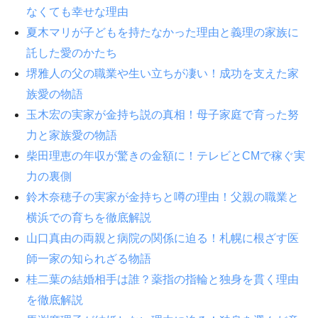
なくても幸せな理由
夏木マリが子どもを持たなかった理由と義理の家族に
託した愛のかたち
堺雅人の父の職業や生い立ちが凄い！成功を支えた家
族愛の物語
玉木宏の実家が金持ち説の真相！母子家庭で育った努
力と家族愛の物語
柴田理恵の年収が驚きの金額に！テレビとCMで稼ぐ実
力の裏側
鈴木奈穂子の実家が金持ちと噂の理由！父親の職業と
横浜での育ちを徹底解説
山口真由の両親と病院の関係に迫る！札幌に根ざす医
師一家の知られざる物語
桂二葉の結婚相手は誰？薬指の指輪と独身を貫く理由
を徹底解説