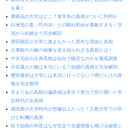
を暴く
豊嶋花の大学はどこ？進学先の真相がついに判明か
白洲迅の妻（竹内渉）との馴れ初めが素敵すぎる！共
演から結婚まで完全解説
濱田龍臣が大学に進まなかった意外な理由と真相
大東駿介の嫁の画像を巡る知られざる真相とは！
中沢元紀の出身高校は仙台で確定なのかを徹底調査
渋谷謙人の嫁は本当にいる？結婚の真相を完全解剖
櫻井優衣は大学には本当に行ってない？噂だらけの真
相を完全整理
谷まりあの高校の偏差値は本当？努力で切り開いた学
生時代の全真相
堀田茜の大学時代が想像以上だった！立教大学での学
びと転機の真実
松下由樹の年収はなぜ安定？全盛期後も稼げる秘密と