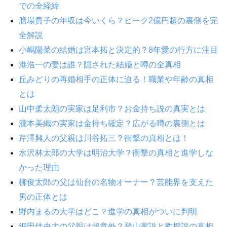
での全経緯
膳場貴子の年収は今いくら？ピーク2億円超の裏側を完
全解説
小嶋陽菜の結婚は宮本拓と決定的？8年愛の行方に注目
港浩一の妻は誰？隠された結婚と噂の全真相
丘みどりの再婚相手の正体に迫る！職業や年齢の真相
とは
山中柔太朗の実家は足利市？お金持ち説の真実とは
瀧本美織の実家は金持ち確定？広がる噂の裏側とは
芹澤興人の父親は川谷拓三？衝撃の真相とは！
水沢林太郎の大学は明治大学？衝撃の真相と進学しな
かった理由
柳俊太郎の父は仙台の名物オーナー？芸能界を支えた
男の正体とは
野内まるの大学はどこ？進学の真相がついに判明
細田佳央太の父親は超意外？登山家説と教授説の真相