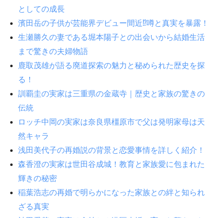
としての成長
濱田岳の子供が芸能界デビュー間近⁉噂と真実を暴露！
生瀬勝久の妻である堀本陽子との出会いから結婚生活
まで驚きの夫婦物語
鹿取茂雄が語る廃道探索の魅力と秘められた歴史を探
る！
訓覇圭の実家は三重県の金蔵寺｜歴史と家族の驚きの
伝統
ロッチ中岡の実家は奈良県橿原市で父は発明家母は天
然キャラ
浅田美代子の再婚説の背景と恋愛事情を詳しく紹介！
森香澄の実家は世田谷成城！教育と家族愛に包まれた
輝きの秘密
稲葉浩志の再婚で明らかになった家族との絆と知られ
ざる真実