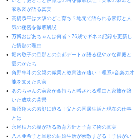
いとうあさこと伊藤忠の噂を徹底検証！実家の豪邸と
家系図が語る真実
高橋恭平は大阪のどこ育ち？地元で語られる素顔と人
気の秘密を徹底解説
万博おばあちゃんは何者？76歳でギネス記録を更新し
た情熱の理由
堀内敬子の旦那との京都デートが語る穏やかな家庭と
愛のかたち
角野隼斗の父親の職業と教育法が凄い！理系×音楽の才
能を支えた真実
あのちゃんの実家が金持ちと噂される理由と家族が築
いた成功の背景
新沼翔大の素顔に迫る！父との同居生活と現在の仕事
とは
永尾柚乃の親が語る教育方針と子育て術の真実
八木亜希子と旦那の結婚生活が素敵すぎる！子供がい