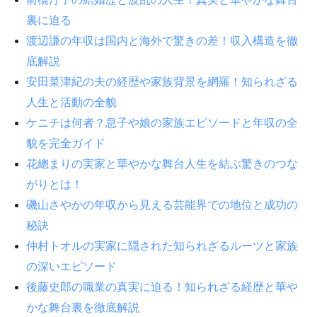
裏に迫る
渡辺謙の年収は国内と海外で驚きの差！収入構造を徹
底解説
安田菜津紀の夫の経歴や家族背景を網羅！知られざる
人生と活動の全貌
ケニチは何者？息子や娘の家族エピソードと年収の全
貌を完全ガイド
花總まりの実家と華やかな舞台人生を結ぶ驚きのつな
がりとは！
磯山さやかの年収から見える芸能界での地位と成功の
秘訣
仲村トオルの実家に隠された知られざるルーツと家族
の深いエピソード
後藤史郎の職業の真実に迫る！知られざる経歴と華や
かな舞台裏を徹底解説