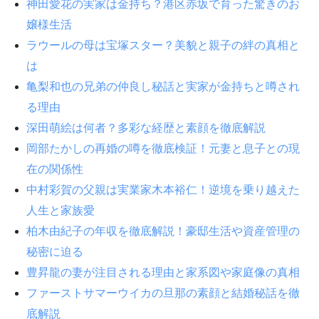
神田愛花の実家は金持ち？港区赤坂で育った驚きのお
嬢様生活
ラウールの母は宝塚スター？美貌と親子の絆の真相と
は
亀梨和也の兄弟の仲良し秘話と実家が金持ちと噂され
る理由
深田萌絵は何者？多彩な経歴と素顔を徹底解説
岡部たかしの再婚の噂を徹底検証！元妻と息子との現
在の関係性
中村彩賀の父親は実業家木本裕仁！逆境を乗り越えた
人生と家族愛
柏木由紀子の年収を徹底解説！豪邸生活や資産管理の
秘密に迫る
豊昇龍の妻が注目される理由と家系図や家庭像の真相
ファーストサマーウイカの旦那の素顔と結婚秘話を徹
底解説