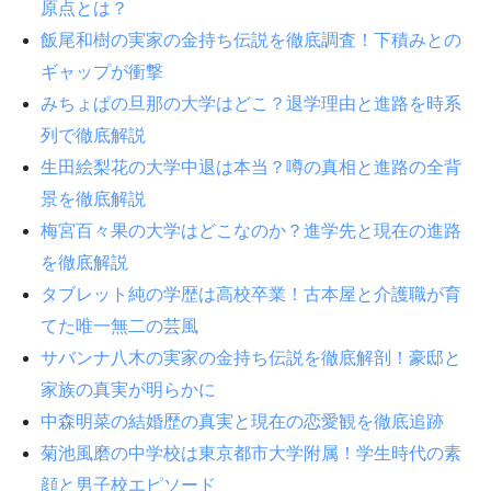
原点とは？
飯尾和樹の実家の金持ち伝説を徹底調査！下積みとの
ギャップが衝撃
みちょぱの旦那の大学はどこ？退学理由と進路を時系
列で徹底解説
生田絵梨花の大学中退は本当？噂の真相と進路の全背
景を徹底解説
梅宮百々果の大学はどこなのか？進学先と現在の進路
を徹底解説
タブレット純の学歴は高校卒業！古本屋と介護職が育
てた唯一無二の芸風
サバンナ八木の実家の金持ち伝説を徹底解剖！豪邸と
家族の真実が明らかに
中森明菜の結婚歴の真実と現在の恋愛観を徹底追跡
菊池風磨の中学校は東京都市大学附属！学生時代の素
顔と男子校エピソード