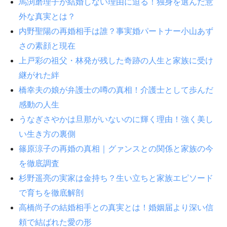
馬渕磨理子が結婚しない理由に迫る！独身を選んだ意
外な真実とは？
内野聖陽の再婚相手は誰？事実婚パートナー小山あず
さの素顔と現在
上戸彩の祖父・林発が残した奇跡の人生と家族に受け
継がれた絆
橋幸夫の娘が弁護士の噂の真相！介護士として歩んだ
感動の人生
うなぎさやかは旦那がいないのに輝く理由！強く美し
い生き方の裏側
篠原涼子の再婚の真相｜グァンスとの関係と家族の今
を徹底調査
杉野遥亮の実家は金持ち？生い立ちと家族エピソード
で育ちを徹底解剖
高橋尚子の結婚相手との真実とは！婚姻届より深い信
頼で結ばれた愛の形