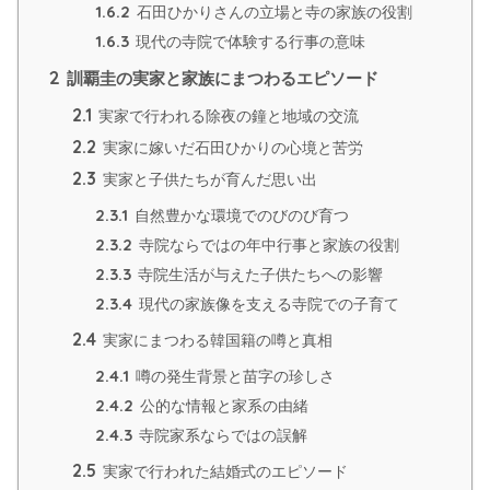
1.6.2
石田ひかりさんの立場と寺の家族の役割
1.6.3
現代の寺院で体験する行事の意味
2
訓覇圭の実家と家族にまつわるエピソード
2.1
実家で行われる除夜の鐘と地域の交流
2.2
実家に嫁いだ石田ひかりの心境と苦労
2.3
実家と子供たちが育んだ思い出
2.3.1
自然豊かな環境でのびのび育つ
2.3.2
寺院ならではの年中行事と家族の役割
2.3.3
寺院生活が与えた子供たちへの影響
2.3.4
現代の家族像を支える寺院での子育て
2.4
実家にまつわる韓国籍の噂と真相
2.4.1
噂の発生背景と苗字の珍しさ
2.4.2
公的な情報と家系の由緒
2.4.3
寺院家系ならではの誤解
2.5
実家で行われた結婚式のエピソード