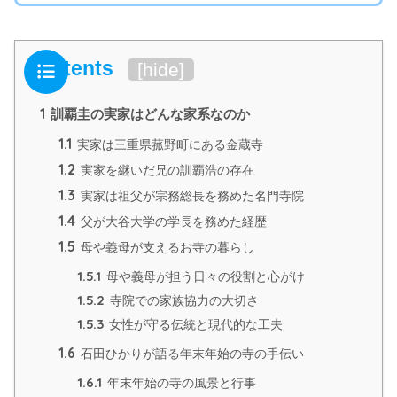
Contents
[
hide
]
1
訓覇圭の実家はどんな家系なのか
1.1
実家は三重県菰野町にある金蔵寺
1.2
実家を継いだ兄の訓覇浩の存在
1.3
実家は祖父が宗務総長を務めた名門寺院
1.4
父が大谷大学の学長を務めた経歴
1.5
母や義母が支えるお寺の暮らし
1.5.1
母や義母が担う日々の役割と心がけ
1.5.2
寺院での家族協力の大切さ
1.5.3
女性が守る伝統と現代的な工夫
1.6
石田ひかりが語る年末年始の寺の手伝い
1.6.1
年末年始の寺の風景と行事