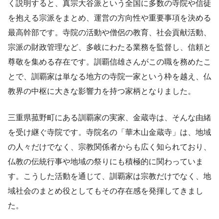
く説明すると、真宗大谷派という全国に多数の寺院や信徒
を抱える宗派をまとめ、運営の方向性や重要事項を決める
最高幹部です。寺院の活動や僧侶の教育、社会貢献活動、
宗派の財政管理など、多岐にわたる業務を監督し、信頼と
尊敬を集める存在です。訓覇信雄さんがこの職を務めたこ
とで、訓覇家は単なる地方の寺院一家という枠を越え、仏
教界の中枢に大きな影響力を持つ家柄となりました。
三重県菰野町にある訓覇家の実家、金蔵寺は、そんな由緒
を受け継ぐ寺院です。寺院名の「華木山金蔵寺」は、地域
の人々だけでなく、宗教関係者からも広く知られており、
仏教の伝統行事や地域の祭りにも積極的に関わっていま
す。こうした活動を通じて、訓覇家は宗教だけでなく、地
域社会のまとめ役としてもその存在感を発揮してきまし
た。