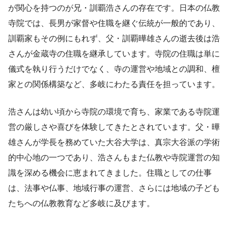
が関心を持つのが兄・訓覇浩さんの存在です。日本の仏教
寺院では、長男が家督や住職を継ぐ伝統が一般的であり、
訓覇家もその例にもれず、父・訓覇曄雄さんの逝去後は浩
さんが金蔵寺の住職を継承しています。寺院の住職は単に
儀式を執り行うだけでなく、寺の運営や地域との調和、檀
家との関係構築など、多岐にわたる責任を担っています。
浩さんは幼い頃から寺院の環境で育ち、家業である寺院運
営の厳しさや喜びを体験してきたとされています。父・曄
雄さんが学長を務めていた大谷大学は、真宗大谷派の学術
的中心地の一つであり、浩さんもまた仏教や寺院運営の知
識を深める機会に恵まれてきました。住職としての仕事
は、法事や仏事、地域行事の運営、さらには地域の子ども
たちへの仏教教育など多岐に及びます。