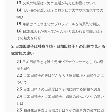
1.3
父親の職業は？海外生活が与えた影響について
1.4
若い頃の経歴とは？コロンビア大学や大阪大学での
学び
1.5
年齢は？これまでのプロフィールを時系列で解説
1.6
目加田説子が美人でかわいいと言われる理由とは？
その魅力を紹介
2
目加田説子は独身？姉・目加田頼子との比較で見える
家族観の違い
2.1
目加田頼子とは誰？元NHKアナウンサーとしての経
歴を紹介
2.2
目加田頼子の夫はどんな人？家庭環境と結婚生活に
ついて
2.3
目加田頼子の出産歴は？子供に関する情報を調査
2.4
目加田説子と目加田頼子、姉妹の歩んだ人生の違い
とは
2.5
独身生活を支える信念とは？その生き方の哲学に迫