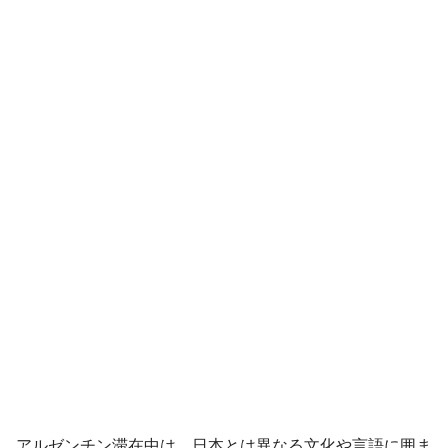
アルゼンチン滞在中は、日本とは異なる文化や言語に囲ま