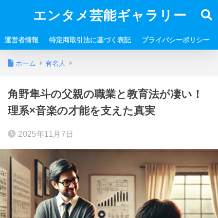
エンタメ芸能ギャラリー
運営者情報
特定商取引法に基づく表記
プライバシーポリシー
ホーム
有名人
角野隼斗の父親の職業と教育法が凄い！
理系×音楽の才能を支えた真実
2025年11月7日