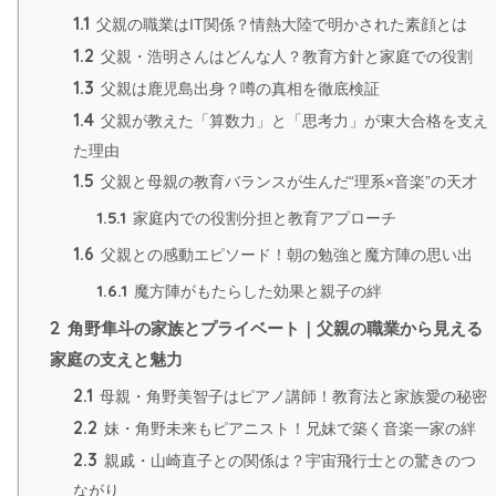
1.1
父親の職業はIT関係？情熱大陸で明かされた素顔とは
1.2
父親・浩明さんはどんな人？教育方針と家庭での役割
1.3
父親は鹿児島出身？噂の真相を徹底検証
1.4
父親が教えた「算数力」と「思考力」が東大合格を支え
た理由
1.5
父親と母親の教育バランスが生んだ“理系×音楽”の天才
1.5.1
家庭内での役割分担と教育アプローチ
1.6
父親との感動エピソード！朝の勉強と魔方陣の思い出
1.6.1
魔方陣がもたらした効果と親子の絆
2
角野隼斗の家族とプライベート｜父親の職業から見える
家庭の支えと魅力
2.1
母親・角野美智子はピアノ講師！教育法と家族愛の秘密
2.2
妹・角野未来もピアニスト！兄妹で築く音楽一家の絆
2.3
親戚・山崎直子との関係は？宇宙飛行士との驚きのつ
ながり