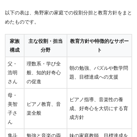
以下の表は、角野家の家庭での役割分担と教育方針をまと
めたものです。
家族
主な役割・担当
教育方針や特徴的なサポー
構成
分野
ト
父・
理数系・学び全
朝の勉強、パズルや数学問
浩明
般、知的好奇心
題、目標達成への支援
さん
の促進
母・
ピアノ指導、音楽性の養
美智
ピアノ教育、音
成、好奇心を大切にする育
子さ
楽全般
成方針
ん
隼斗
勉強と音楽の両
妹の家庭教師、目標達成を