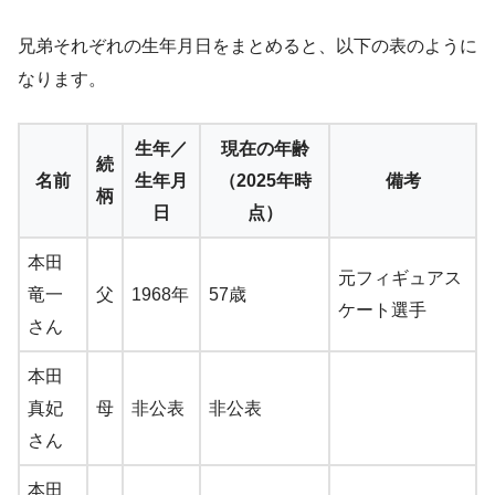
兄弟それぞれの生年月日をまとめると、以下の表のように
なります。
生年／
現在の年齢
続
名前
生年月
（2025年時
備考
柄
日
点）
本田
元フィギュアス
竜一
父
1968年
57歳
ケート選手
さん
本田
真妃
母
非公表
非公表
さん
本田