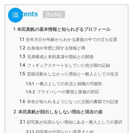
Contents
[
hide
]
1
本田真帆の基本情報と知られざるプロフィール
1.1
生年月日や年齢からわかる家族の中での立ち位置
1.2
出身地や学歴に関する情報と噂
1.3
兄弟構成と本田真凜や望結との関係
1.4
フィギュアスケートをしていた幼少期の記録
1.5
芸能活動をしなかった理由と一般人としての生活
1.5.1
一般人としての生活と就職の可能性
1.5.2
プライバシーの重視と家族の対応
1.6
存在が知られるようになった父親の書籍での記述
2
本田真帆が顔出しをしない理由と現在の姿
2.1
顔写真が出回らない理由にある一般人としての選択
2.1.1
顔写真が出回らない背景まとめ