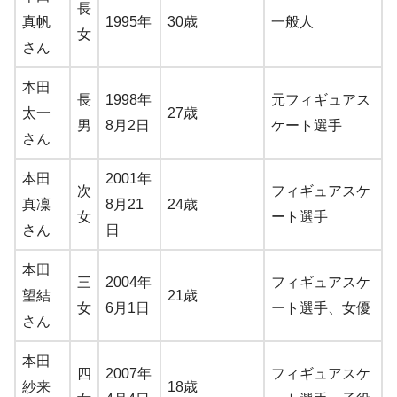
長
真帆
1995年
30歳
一般人
女
さん
本田
長
1998年
元フィギュアス
太一
27歳
男
8月2日
ケート選手
さん
本田
2001年
次
フィギュアスケ
真凜
8月21
24歳
女
ート選手
さん
日
本田
三
2004年
フィギュアスケ
望結
21歳
女
6月1日
ート選手、女優
さん
本田
四
2007年
フィギュアスケ
紗来
18歳