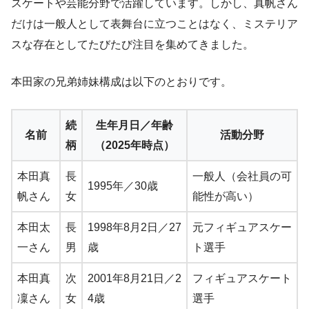
スケートや芸能分野で活躍しています。しかし、真帆さん
だけは一般人として表舞台に立つことはなく、ミステリア
スな存在としてたびたび注目を集めてきました。
本田家の兄弟姉妹構成は以下のとおりです。
続
生年月日／年齢
名前
活動分野
柄
（2025年時点）
本田真
長
一般人（会社員の可
1995年／30歳
帆さん
女
能性が高い）
本田太
長
1998年8月2日／27
元フィギュアスケー
一さん
男
歳
ト選手
本田真
次
2001年8月21日／2
フィギュアスケート
凜さん
女
4歳
選手