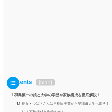
Contents
[
hide
]
1
羽鳥慎一の娘と大学の学歴や家族構成を徹底解説！
1.1
長女・つばささんは早稲田実業から早稲田大学へ進学！
1.1.1
家族構成と進学ルート