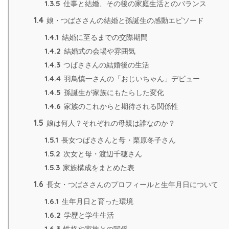
1.3.5
仕事と結婚、その後の家庭生活とのバランス
1.4
娘・つばささんの結婚と孫誕生の感動エピソード
1.4.1
結婚に至るまでの交際期間
1.4.2
結婚式の会場や雰囲気
1.4.3
つばささんの結婚後の生活
1.4.4
羽鳥慎一さんの「おじいちゃん」デビュー
1.4.5
孫誕生が家族にもたらした変化
1.4.6
家族のこれからと期待される関係性
1.5
娘は何人？それぞれの母親は誰なのか？
1.5.1
長女つばささんと母・栗原冬子さん
1.5.2
次女と母・渡辺千穂さん
1.5.3
家族構成をまとめた表
1.6
長女・つばささんのプロフィールと生年月日について
1.6.1
生年月日と育った環境
1.6.2
学歴と学生生活
1.6.3