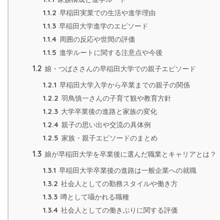
1.1.2
早稲田実業での生活や進学理由
1.1.3
早稲田大学進学のエピソード
1.1.4
周囲の反応や世間の評価
1.1.5
進学ルートに関する注意点や今後
1.2
娘・つばささんの早稲田大学での親子エピソード
1.2.1
早稲田大学入学から卒業までの親子の関係
1.2.2
羽鳥慎一さんの子育て観や教育方針
1.2.3
大学卒業後の進路と家族の変化
1.2.4
親子の思い出や交流の具体例
1.2.5
家族・親子エピソードのまとめ
1.3
娘が早稲田大学を卒業後に選んだ職業とキャリアとは？
1.3.1
早稲田大学卒業後の進路は一般企業への就職
1.3.2
社会人としての勤務スタイルや働き方
1.3.3
噂として囁かれる職種
1.3.4
社会人としての働きぶりに関する評価