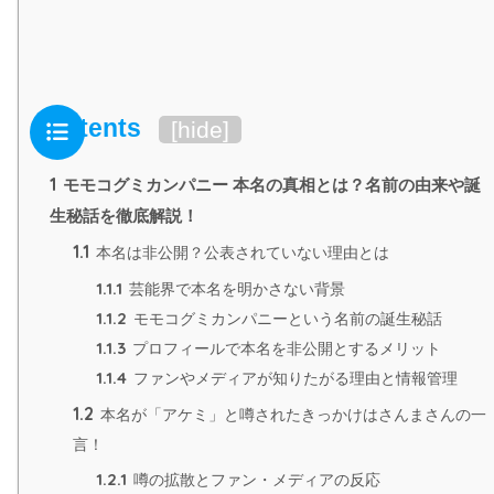
Contents
[
hide
]
1
モモコグミカンパニー 本名の真相とは？名前の由来や誕
生秘話を徹底解説！
1.1
本名は非公開？公表されていない理由とは
1.1.1
芸能界で本名を明かさない背景
1.1.2
モモコグミカンパニーという名前の誕生秘話
1.1.3
プロフィールで本名を非公開とするメリット
1.1.4
ファンやメディアが知りたがる理由と情報管理
1.2
本名が「アケミ」と噂されたきっかけはさんまさんの一
言！
1.2.1
噂の拡散とファン・メディアの反応