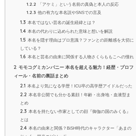
1.2.2
「アケミ」という名前の真偽と本人の反応
1.2.3
他の有力な本名説やSNSでの言及
1.3
本名ではない芸名の誕生経緯とは？
1.4
本名の代わりに込められた意味と想いを解説
1.5
本名を隠す理由はプロ意識？ファンとの距離感を大切に
している？
1.6
本名と芸名の由来に関係する人物さくらももこへの憧れ
2
モモコグミカンパニー 本名を超える魅力！経歴・プロフ
ィール・名前の裏話まとめ
2.1
本名より気になる学歴！ICU卒の高学歴アイドルだった
2.2
本名非公開でも分かる素顔！年齢・出身地・血液型ま
とめ
2.3
本名を持たない作家としての顔『御伽の国のみくる』
とは
2.4
本名の由来と関係？BiSH時代のキャラクター「あまの