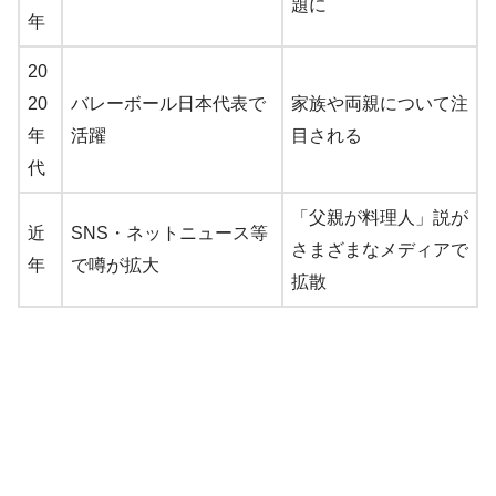
題に
年
20
20
バレーボール日本代表で
家族や両親について注
年
活躍
目される
代
「父親が料理人」説が
近
SNS・ネットニュース等
さまざまなメディアで
年
で噂が拡大
拡散