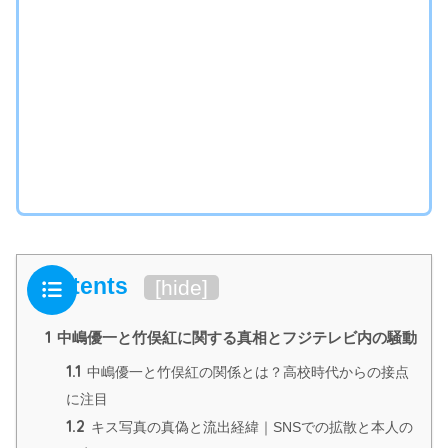
Contents
[
hide
]
1
中嶋優一と竹俣紅に関する真相とフジテレビ内の騒動
1.1
中嶋優一と竹俣紅の関係とは？高校時代からの接点
に注目
1.2
キス写真の真偽と流出経緯｜SNSでの拡散と本人の