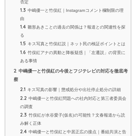
否定
1.3
中嶋優一と竹俣紅｜Instagramコメント欄制限の理
由
1.4
雛形あきことの過去の関係は？報道との関連性を探
る
1.5
キス写真と竹俣紅説｜ネット民の検証ポイントとは
1.6
竹俣紅アナの異動と降板疑惑｜「左遷説」の背景に
ある事情
2
中嶋優一と竹俣紅の今後とフジテレビの対応を徹底考
察
2.1
キス写真の影響｜懲戒処分や出社停止処分の詳細
2.2
中嶋優一と竹俣紅問題への社内対応と第三者委員会
の調査
2.3
竹俣紅が水谷愛子(仮名)の可能性？文春報道から読
み解く正体
2.4
中嶋優一と竹俣紅と中居正広の接点｜番組共演と告