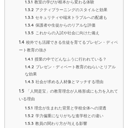
1.3.1
教室の学びが根本から変わる体験
1.3.2
アクティブラーニングのスタイルと効果
1.3.3
セキュリティや端末トラブルへの配慮も
1.3.4
保護者や生徒からのリアルな評価
1.3.5
これからの入試や社会に向けた備え
1.4
校外でも活躍できる生徒を育てるプレゼン・ディベ
ート教育の強さ
1.4.1
授業の中でどんなふうに行われている？
1.4.2
プレゼン・ディベート教育のねらいとリアル
な効果
1.4.3
社会が求める人材像とマッチする理由
1.5
「人間是宝」の教育理念が人格形成にも力を入れて
いる理由
1.5.1
理念が生まれた背景と学校全体への浸透
1.5.2
学力偏重になりがちな進学校との違い
1.5.3
教員の関わり方が与える影響