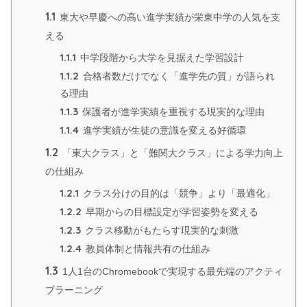
1.1
東大や早慶への高い進学実績が栄東中学の人気を支
える
1.1.1
中学段階から大学を見据えた学習設計
1.1.2
合格者数だけでなく「進学先の質」が語られ
る理由
1.1.3
保護者が進学実績を重視する現実的な理由
1.1.4
進学実績が生徒の意識を変える好循環
1.2
「東大クラス」と「難関大クラス」による学力向上
の仕組み
1.2.1
クラス分けの目的は「競争」より「最適化」
1.2.2
早期からの目標設定が学習姿勢を変える
1.2.3
クラス移動がもたらす現実的な刺激
1.2.4
教員体制と情報共有の仕組み
1.3
1人1台のChromebookで実現する最先端のアクティ
ブラーニング