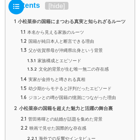
Contents
[
hide
]
1
小松菜奈の国籍にまつわる真実と知られざるルーツ
1.1
本名から見える家族のルーツ
1.2
国籍が純日本人と断言できる理由
1.3
父が佐賀県母が沖縄県出身という背景
1.3.1
家族構成とエピソード
1.3.2
文化的背景が生む唯一無二の存在感
1.4
実家が金持ちと噂される真相
1.5
幼少期からモテると評判だったエピソード
1.6
ジヨンとの噂が国籍の憶測につながった理由
2
小松菜奈の国籍を超えた魅力と活躍の舞台裏
2.1
菅田将暉との結婚が話題を集めた背景
2.2
映画で見せた国際的な存在感
2.2.1
海外での反響やインタビュー