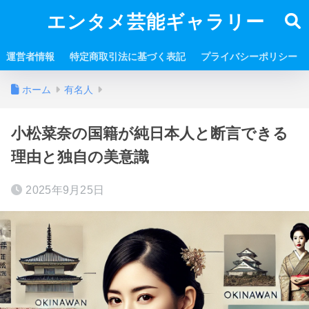
エンタメ芸能ギャラリー
運営者情報
特定商取引法に基づく表記
プライバシーポリシー
ホーム
有名人
小松菜奈の国籍が純日本人と断言できる
理由と独自の美意識
2025年9月25日