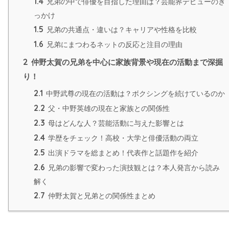
1.4
兄弟の中で俳優を目指した理由は？芸能界デビューのき
っかけ
1.5
兄弟の共通点・違いは？キャリアや性格を比較
1.6
兄弟にまつわるネットの反応と注目の理由
2
仲野太賀の兄弟を中心に家族背景や現在の活動まで深掘
り！
2.1
中野武尊の現在の活動は？ボクシングを続けているのか
2.2
父・中野英雄の現在と家族との関係性
2.3
母はどんな人？芸能活動に与えた影響とは
2.4
学歴をチェック！高校・大学と俳優活動の両立
2.5
出演ドラマを総まとめ！代表作と話題作を紹介
2.6
兄弟の影響で変わった演技観とは？本人発言から読み
解く
2.7
仲野太賀と兄弟との関係性まとめ